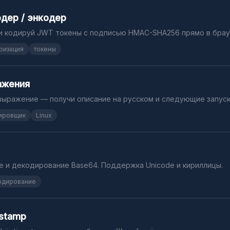
дер / энкодер
и кодируй JWT токены с подписью HMAC-SHA256 прямо в брау
ризация
токены
ажения
выражение — получи описание на русском и следующие запуск
ировщик
Linux
 и декодирование Base64. Поддержка Unicode и кириллицы.
одирование
estamp