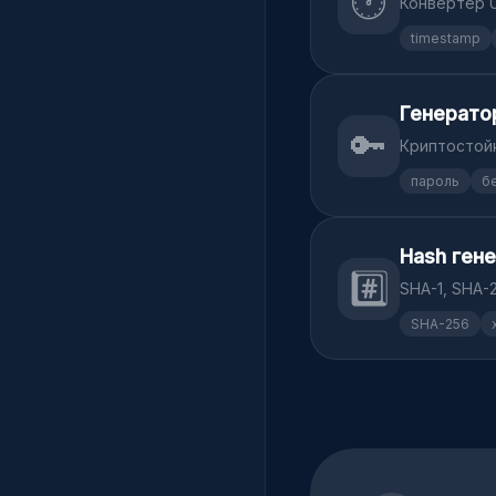
🕐
Конвертер U
timestamp
Генерато
🔑
Криптостойк
пароль
б
Hash ген
#️⃣
SHA-1, SHA-
SHA-256