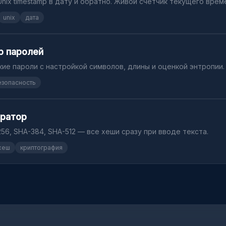
nix timestamp в дату и обратно. Живой счётчик текущего врем
unix
дата
р паролей
ие пароли с настройкой символов, длины и оценкой энтропии.
езопасность
ератор
256, SHA-384, SHA-512 — все хеши сразу при вводе текста.
хеш
криптография