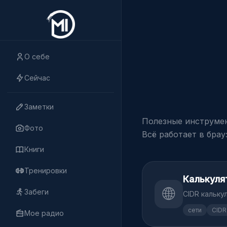
О себе
Сейчас
Заметки
Полезные инструмен
Фото
Всё работает в брау
Книги
Тренировки
Калькуля
🌐
Забеги
CIDR кальку
сети
CIDR
Мое радио