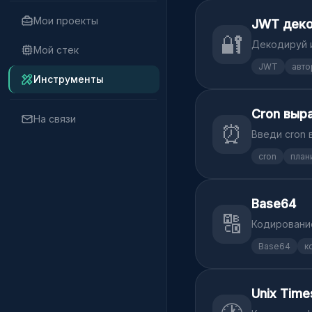
Мои проекты
JWT деко
🔐
Декодируй 
Мой стек
JWT
авто
Инструменты
Cron выр
На связи
⏰
Введи cron 
cron
план
Base64
🔠
Кодирование
Base64
к
Unix Tim