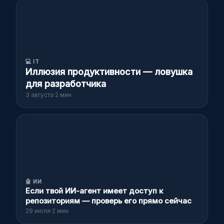
💻
IT
Иллюзия продуктивности — ловушка
для разработчика
3 августа
·
2 мин
🤖
ИИ
Если твой ИИ-агент имеет доступ к
репозиториям — проверь его прямо сейчас
29 июля
·
2 мин