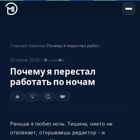
Главная
/
Заметки
/
Почему я перестал работать по ночам
20 июня 2026 г.
1 мин
0
Почему я перестал
работать по ночам
🔥
💡
🤔
❤️
Раньше я любил ночь. Тишина, никто не
отвлекает, открываешь редактор - и