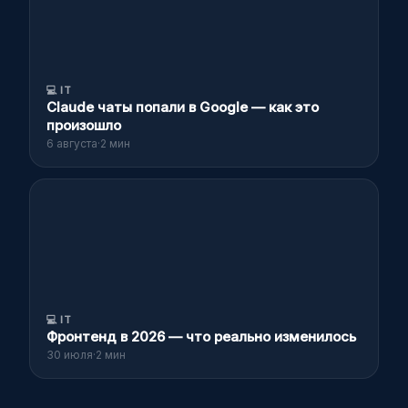
💻
IT
Claude чаты попали в Google — как это
произошло
6 августа
·
2 мин
💻
IT
Фронтенд в 2026 — что реально изменилось
30 июля
·
2 мин