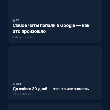
💻
IT
Claude чаты попали в Google — как
это произошло
6 августа
·
2 мин
🏃
БЕГ
До забега 30 дней — что-то изменилось
24 июля
·
1 мин