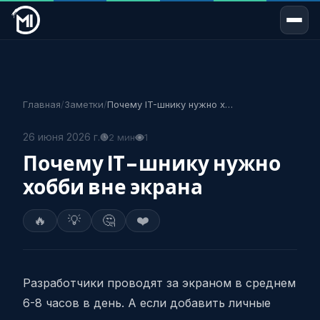
Главная
/
Заметки
/
Почему IT-шнику нужно хобби вне экрана
26 июня 2026 г.
2 мин
1
Почему IT-шнику нужно
хобби вне экрана
🔥
💡
🤔
❤️
Разработчики проводят за экраном в среднем
6-8 часов в день. А если добавить личные