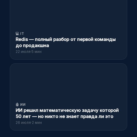
💻
IT
Redis — полный разбор от первой команды
до продакшна
22 июля
·
5 мин
🤖
ИИ
ИИ решил математическую задачу которой
50 лет — но никто не знает правда ли это
26 июля
·
2 мин